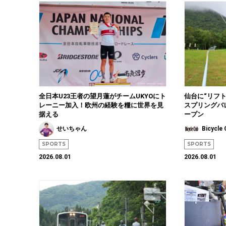
全日本U23王者の望月蓮がチームUKYOにト
仙台に“リフ
レーニー加入！欧州の経験を糧に世界を見
スプリングバ
据える
ープン
せいちゃん
Bicycl
SPORTS
SPORTS
2026.08.01
2026.08.01