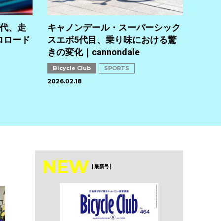
Bicyc
SPONS
世代、走
キャノンデール・スーパーシック
ロロード
スエボ5代目、乗り味における驚
きの変化｜cannondale
Bicycle Club
SPORTS
2026.02.18
NEW
[ 最新号 ]