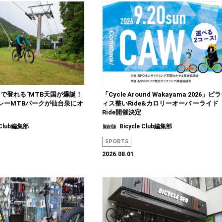
トで登れる”MTB天国が爆誕！
「Cycle Around Wakayama 2026」ピ
レーMTBパークが仙台泉にオ
ィス整いRide&カロリーオーバ ーライド
Ride開催決定
e Club編集部
Bicycle Club編集部
SPORTS
2026.08.01