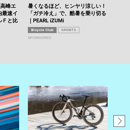
2026.0
最高峰エ
暑くなるほど、ヒンヤリ涼しい！
内最速イ
「ガチ冷え」で、酷暑を乗り切る
ルＦと比
｜PEARL iZUMi
Bicycle Club
SPORTS
SPONSORED
スペ
底比
ト、