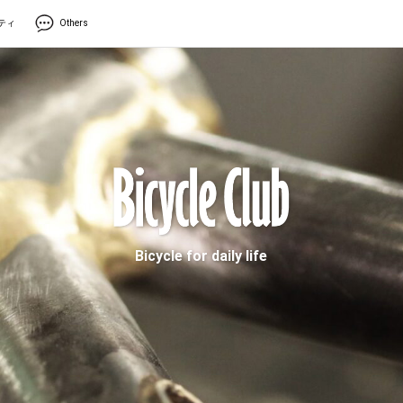
ティ
Others
Bicycle for daily life