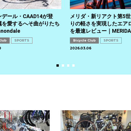
デール・CAAD14が登
メリダ・新リアクト第5
属を愛するへそ曲がりたち
りの軽さを実現したエア
nondale
を最速レビュー｜MERIDA
Club
SPORTS
Bicycle Club
SPORTS
0
2026.03.06