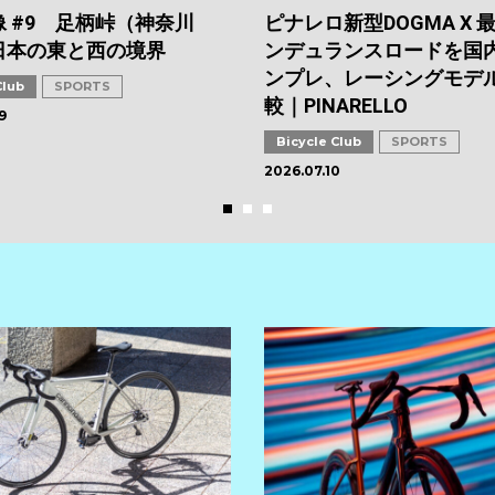
 #9 足柄峠（神奈川
ピナレロ新型DOGMA X 
日本の東と西の境界
ンデュランスロードを国
ンプレ、レーシングモデ
Club
SPORTS
較｜PINARELLO
9
Bicycle Club
SPORTS
2026.07.10