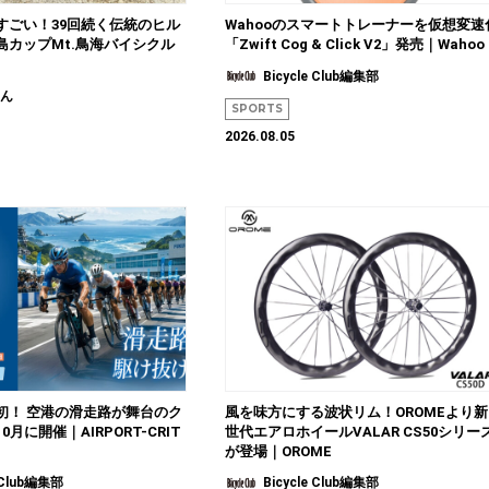
すごい！39回続く伝統のヒル
Wahooのスマートトレーナーを仮想変速
島カップMt.鳥海バイシクル
「Zwift Cog & Click V2」発売｜Wahoo
Bicycle Club編集部
ゃん
SPORTS
2026.08.05
初！ 空港の滑走路が舞台のク
風を味方にする波状リム！OROMEより新
月に開催｜AIRPORT-CRIT
世代エアロホイールVALAR CS50シリー
が登場｜OROME
e Club編集部
Bicycle Club編集部