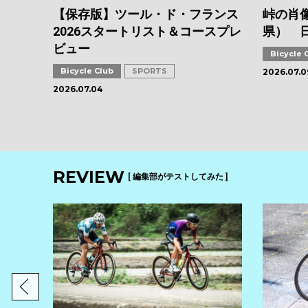
【保存版】ツール・ド・フランス
峠の肖像
2026スタートリスト＆コースプレ
県） 
ビュー
Bicycle 
Bicycle Club
SPORTS
2026.07.0
2026.07.04
REVIEW
[ 編集部がテストしてみた ]
ス注目
インプ