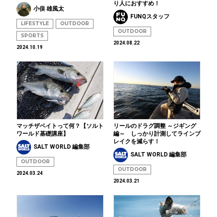
り人におすすめ！
小俣 雄風太
FUNQスタッフ
LIFESTYLE
OUTDOOR
OUTDOOR
SPORTS
2024.08.22
2024.10.19
マッチザベイトって何？【ソルト
リールのドラグ調整 ～ジギング
ワールド基礎講座】
編～ しっかり計測してラインブ
レイクを減らす！
SALT WORLD 編集部
SALT WORLD 編集部
OUTDOOR
OUTDOOR
2024.03.24
2024.03.21