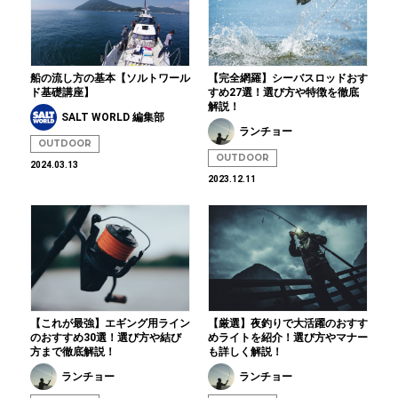
船の流し方の基本【ソルトワール
【完全網羅】シーバスロッドおす
ド基礎講座】
すめ27選！選び方や特徴を徹底
解説！
SALT WORLD 編集部
ランチョー
OUTDOOR
OUTDOOR
2024.03.13
2023.12.11
【これが最強】エギング用ライン
【厳選】夜釣りで大活躍のおすす
のおすすめ30選！選び方や結び
めライトを紹介！選び方やマナー
方まで徹底解説！
も詳しく解説！
ランチョー
ランチョー