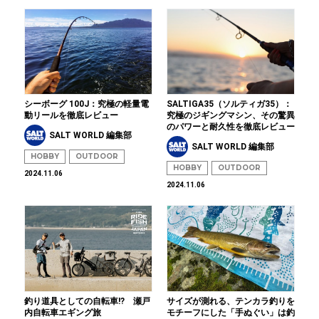
シーボーグ 100J：究極の軽量電
SALTIGA35（ソルティガ35）：
動リールを徹底レビュー
究極のジギングマシン、その驚異
のパワーと耐久性を徹底レビュー
SALT WORLD 編集部
SALT WORLD 編集部
HOBBY
OUTDOOR
HOBBY
OUTDOOR
2024.11.06
2024.11.06
釣り道具としての自転車!? 瀬戸
サイズが測れる、テンカラ釣りを
内自転車エギング旅
モチーフにした「手ぬぐい」は釣