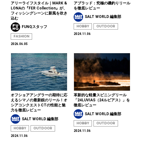
アリーライフスタイル｜MARK &
アブラッド：究極の磯釣りリール
LONAの『FER Collection』が、
を徹底レビュー
フィッシングシーンに新風を吹き
SALT WORLD 編集部
込む
HOBBY
OUTDOOR
FUNQスタッフ
2024.11.06
FASHION
2026.06.05
オフショアアングラーの期待に応
革新的な軽量スピニングリール
えるシマノの最新鋭のリール！オ
「24LUVIAS（24ルビアス）」を
シアコンクエストCTの性能と魅
徹底レビュー
力を徹底レビュー
SALT WORLD 編集部
SALT WORLD 編集部
HOBBY
OUTDOOR
HOBBY
OUTDOOR
2024.11.06
2024.11.06