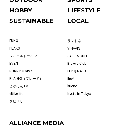
HOBBY
LIFESTYLE
SUSTAINABLE
LOCAL
FUNQ
ランドネ
PEAKS
VINAVIS
フィールドライフ
SALT WORLD
EVEN
Bicycle Club
RUNNING style
FUNQ NALU
BLADES（ブレード）
flick!
じゆけんTV
buono
eBikeLife
Kyoto in Tokyo
タビノリ
ALLIANCE MEDIA