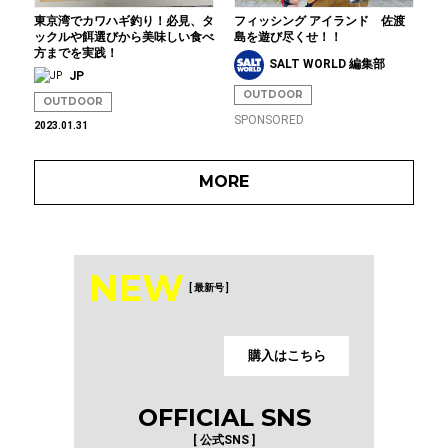
東京湾でカワハギ釣り！必見、タ
フィッシング アイランド 佐渡
ックルや餌選びから美味しい食べ
島を遊び尽くせ！！
方までを実践！
SALT WORLD 編集部
JP
OUTDOOR
OUTDOOR
SPONSORED
2023.01.31
MORE
NEW
[ 最新号 ]
購入はこちら
OFFICIAL SNS
[ 公式SNS ]