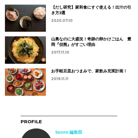
【だし研究】家和食にすぐ使える！出汁の引
き方3選
2020.07.10
山奥なのに大盛況！奇跡の卵かけごはん 豊
岡『但熊』がすごい理由
2017.11.10
お手軽豆皿おつまみで、家飲み充実計画！
2019.11.11
PROFILE
buono 編集部