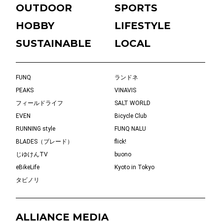
OUTDOOR
SPORTS
HOBBY
LIFESTYLE
SUSTAINABLE
LOCAL
FUNQ
ランドネ
PEAKS
VINAVIS
フィールドライフ
SALT WORLD
EVEN
Bicycle Club
RUNNING style
FUNQ NALU
BLADES（ブレード）
flick!
じゆけんTV
buono
eBikeLife
Kyoto in Tokyo
タビノリ
ALLIANCE MEDIA