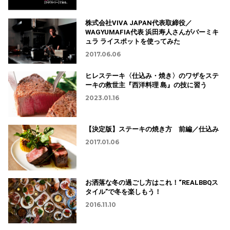
株式会社VIVA JAPAN代表取締役／
WAGYUMAFIA代表 浜田寿人さんがバーミキ
ュラ ライスポットを使ってみた
2017.06.06
ヒレステーキ〈仕込み・焼き〉のワザをステ
ーキの救世主『西洋料理 島』の技に習う
2023.01.16
【決定版】ステーキの焼き方 前編／仕込み
2017.01.06
お洒落な冬の過ごし方はこれ！“REALBBQス
タイル”で冬を楽しもう！
2016.11.10