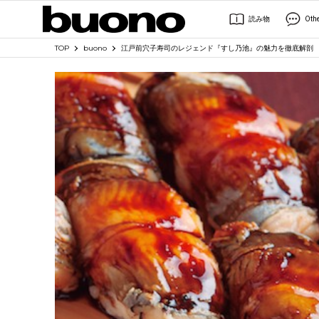
読み物
Oth
TOP
buono
江戸前穴子寿司のレジェンド『すし乃池』の魅力を徹底解剖