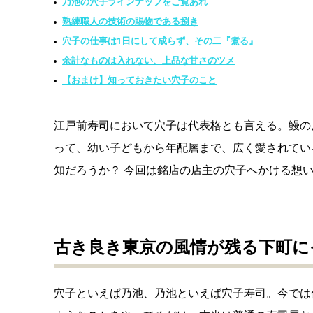
乃池の穴子ラインナップをご覧あれ
熟練職人の技術の賜物である捌き
穴子の仕事は1日にして成らず、その二『煮る』
余計なものは入れない、上品な甘さのツメ
【おまけ】知っておきたい穴子のこと
江戸前寿司において穴子は代表格とも言える。鰻の
って、幼い子どもから年配層まで、広く愛されてい
知だろうか？ 今回は銘店の店主の穴子へかける想
古き良き東京の風情が残る下町に
穴子といえば乃池、乃池といえば穴子寿司。今では