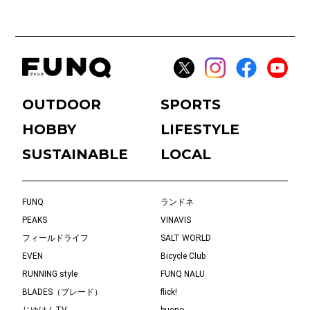
OUTDOOR
SPORTS
HOBBY
LIFESTYLE
SUSTAINABLE
LOCAL
FUNQ
ランドネ
PEAKS
VINAVIS
フィールドライフ
SALT WORLD
EVEN
Bicycle Club
RUNNING style
FUNQ NALU
BLADES（ブレード）
flick!