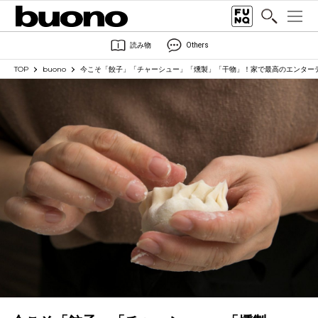
読み物
Others
TOP
buono
今こそ「餃子」「チャーシュー」「燻製」「干物」！家で最高のエンター