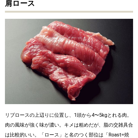
肩ロース
リブロースの上辺りに位置し、1頭から4〜5kgとれる肉。
肉の風味が強く味が濃い。キメは粗めだが、脂の交雑具合
は比較的いい。「ロース」と名のつく部位は「Roast=焼