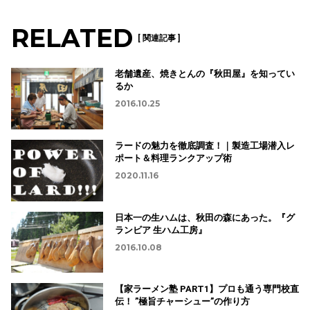
RELATED
[ 関連記事 ]
老舗遺産、焼きとんの『秋田屋』を知ってい
るか
2016.10.25
ラードの魅力を徹底調査！｜製造工場潜入レ
ポート＆料理ランクアップ術
2020.11.16
日本一の生ハムは、秋田の森にあった。『グ
ランビア 生ハム工房』
2016.10.08
【家ラーメン塾 PART1】プロも通う専門校直
伝！ ”極旨チャーシュー”の作り方