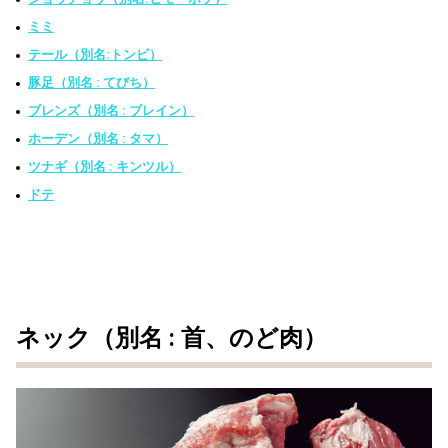
ミミ
テール（別名:トンビ）
豚足（別名 : てびち）
ブレンズ（別名 : ブレイン）
ホーデン（別名 : タマ）
ツナギ（別名 : キンツル）
ドテ
ネック（別名 : 首、のど肉）