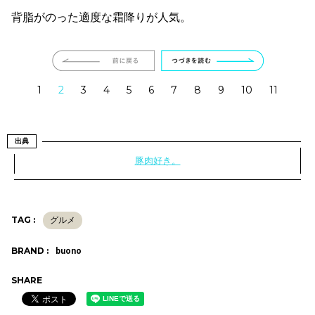
背脂がのった適度な霜降りが人気。
1
2
3
4
5
6
7
8
9
10
11
出典
豚肉好き。
TAG :
グルメ
BRAND :
buono
SHARE