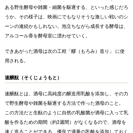
ある野生酵母や雑菌・細菌を駆逐する、といった感じだろ
うか。その様子は、映画にでもなりそうな激しい戦いのシ
ーンの連続かもしれない。泡立ちながら成長する酵母は、
アルコール香を酵母室に漂わせていく。
できあがった酒母は次の工程「醪（もろみ）造り」 に使
用される。
速醸酛（そくじょうもと）
速醸酛とは、酒母に高純度の醸造用乳酸を添加し、その力
で野生酵母や雑菌を駆逐する方法で作った酒母のこと。
この方法だと生酛のように自然の乳酸菌が酒母に入って乳
酸を作るための期間（約2週間）がなくなるので、酒母を
速く造ることができる。優良で適量の乳酸を添加しておく