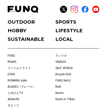
OUTDOOR
SPORTS
HOBBY
LIFESTYLE
SUSTAINABLE
LOCAL
FUNQ
ランドネ
PEAKS
VINAVIS
フィールドライフ
SALT WORLD
EVEN
Bicycle Club
RUNNING style
FUNQ NALU
BLADES（ブレード）
flick!
じゆけんTV
buono
eBikeLife
Kyoto in Tokyo
タビノリ