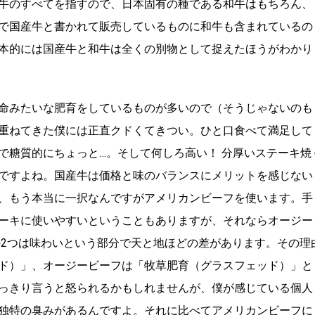
牛のすべてを指すので、日本固有の種である和牛はもちろん、
で国産牛と書かれて販売しているものに和牛も含まれているの
本的には国産牛と和牛は全くの別物として捉えたほうがわかり
命みたいな肥育をしているものが多いので（そうじゃないのも
重ねてきた僕には正直クドくてきつい。ひと口食べて満足して
で糖質的にちょっと…。そして何しろ高い！ 分厚いステーキ焼
ですよね。国産牛は価格と味のバランスにメリットを感じない
、もう本当に一択なんですがアメリカンビーフを使います。手
ーキに使いやすいということもありますが、それならオージー
の2つは味わいという部分で天と地ほどの差があります。その理
ド）」、オージービーフは「牧草肥育（グラスフェッド）」と
っきり言うと怒られるかもしれませんが、僕が感じている個人
独特の臭みがあるんですよ。それに比べてアメリカンビーフに