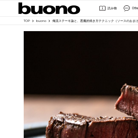
読み物
Oth
TOP
buono
俺流ステーキ論と、悪魔的焼き方テクニック（ソースのおま