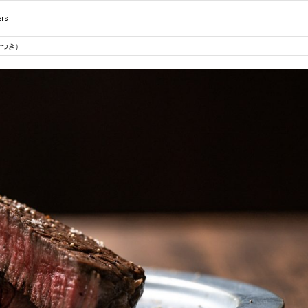
ers
けつき）