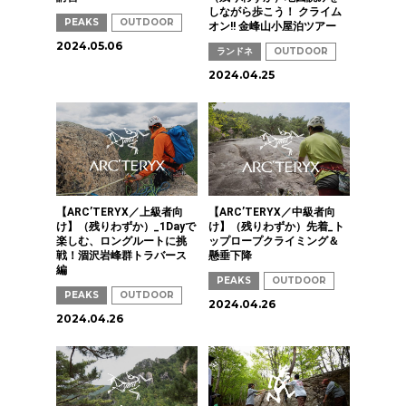
しながら歩こう！ クライム
PEAKS
OUTDOOR
オン!! 金峰山小屋泊ツアー
2024.05.06
ランドネ
OUTDOOR
2024.04.25
【ARC’TERYX／上級者向
【ARC’TERYX／中級者向
け】（残りわずか）_1Dayで
け】（残りわずか）先着_ト
楽しむ、ロングルートに挑
ップロープクライミング＆
戦！涸沢岩峰群トラバース
懸垂下降
編
PEAKS
OUTDOOR
PEAKS
OUTDOOR
2024.04.26
2024.04.26