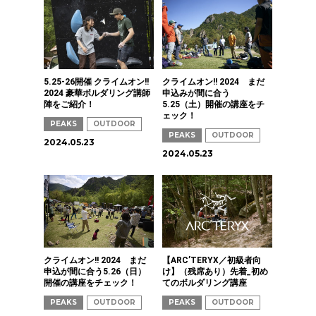
5.25-26開催 クライムオン!!
クライムオン!! 2024 まだ
2024 豪華ボルダリング講師
申込みが間に合う
陣をご紹介！
5.25（土）開催の講座をチ
ェック！
PEAKS
OUTDOOR
PEAKS
OUTDOOR
2024.05.23
2024.05.23
クライムオン!! 2024 まだ
【ARC’TERYX／初級者向
申込が間に合う5.26（日）
け】（残席あり）先着_初め
開催の講座をチェック！
てのボルダリング講座
PEAKS
OUTDOOR
PEAKS
OUTDOOR