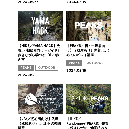
2024.05.23
2024.05.15
【HIKE／YAMA HACK】先
【PEAKS／初・中級者向
着_＜初級者向け＞ガイドと
け】（残席あり）先着_はじ
歩きながら学べる「山の歩
めてのビレイ講座
き方」
PEAKS
OUTDOOR
PEAKS
OUTDOOR
2024.05.15
2024.05.15
【JFA／初心者向け】先着
【HIKE／
（残席あり）_ボルトの知識
Randonnee×PEAKS】先着
講習
（残りわずか）地図読みを