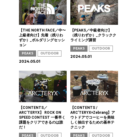
【THE NORTH FACE／中〜
【PEAKS／中級者向け】
上級者向け】先着（残りわ
（残りわずか）_クラックク
ずか）_ボルダリングセッシ
ライミング講習
ョン
PEAKS
OUTDOOR
PEAKS
OUTDOOR
2024.05.01
2024.05.01
【CONTENTS／
【CONTENTS /
ARC’TERYX】 ROCK ON
ARC’TERYX×Zebrang】ア
SPEED CONTEST 一番早く
ウトドアでコーヒーを美味
課題をクリアできるのは誰
しく抽出するための基本テ
だ！
クニック
PEAKS
OUTDOOR
PEAKS
OUTDOOR