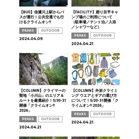
【BUS】信濃川上駅からバ
【FACILITY】廻り目平キャ
スが運行！公共交通でも行
ンプ場のご利用について
けるクライムオン!!
（駐車場／テント泊／入浴
／シャワーなど）
PEAKS
OUTDOOR
PEAKS
OUTDOOR
2024.04.09
2024.04.21
【COLUMN】クライマーの
【COLUMN】外岩クライミ
聖地「小川山」のエリア＆
ング ウエアとギアの選び方
ルートを厳選紹介！5/30-31
について！5/30-31開催「ク
開催「クライムオン!!
ライムオン!! 2026」
2026」
PEAKS
OUTDOOR
PEAKS
OUTDOOR
2024.04.21
2024.04.21