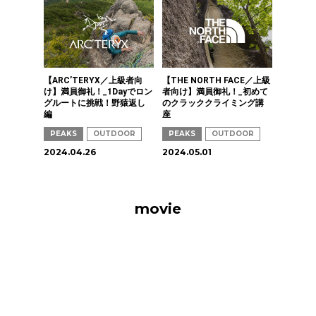
【ARC’TERYX／上級者向
【THE NORTH FACE／上級
け】満員御礼！_1Dayでロン
者向け】満員御礼！_初めて
グルートに挑戦！野猿返し
のクラッククライミング講
編
座
PEAKS
OUTDOOR
PEAKS
OUTDOOR
2024.04.26
2024.05.01
movie