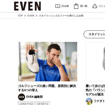
読み物
買い物
コミ
TOP
EVEN
スタイリッシュゴルファーの身だしなみ術
スタイリッ
ゴルフシューズの臭い問題、原因別に解決
履いて歩けば体
する6つの答え
気の『バラン
モデルが誕生
EVEN 編集部
フクダ
LIFESTYLE
SPORTS