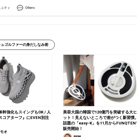
ュニティ
Others
シュゴルファーの身だしなみ術
幹強化もスイングもOK / 人
美容大国の韓国で120億円を突破する大ヒ
スコアターフ』にEVEN別注
ット！見えないところで差がつく新習慣
話題の「easy-K」を11月からFUNQTEN
販売開始！
トモオ