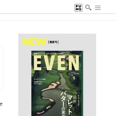
NEW
[ 最新号 ]
。
で