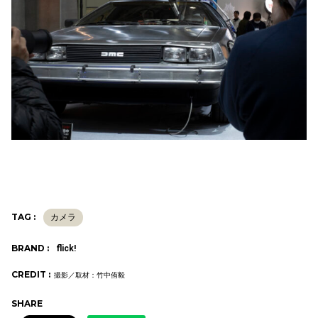
TAG :
カメラ
BRAND :
flick!
CREDIT :
撮影／取材：竹中侑毅
SHARE