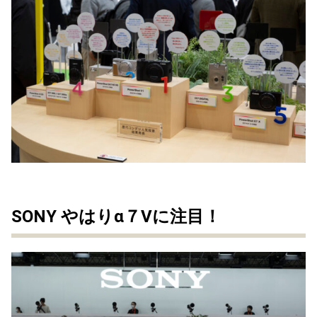
SONY やはりα７Vに注目！