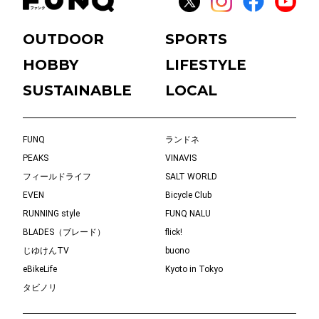
OUTDOOR
SPORTS
HOBBY
LIFESTYLE
SUSTAINABLE
LOCAL
FUNQ
ランドネ
PEAKS
VINAVIS
フィールドライフ
SALT WORLD
EVEN
Bicycle Club
RUNNING style
FUNQ NALU
BLADES（ブレード）
flick!
じゆけんTV
buono
eBikeLife
Kyoto in Tokyo
タビノリ