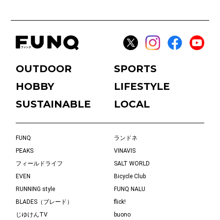
OUTDOOR
SPORTS
HOBBY
LIFESTYLE
SUSTAINABLE
LOCAL
FUNQ
ランドネ
PEAKS
VINAVIS
フィールドライフ
SALT WORLD
EVEN
Bicycle Club
RUNNING style
FUNQ NALU
BLADES（ブレード）
flick!
じゆけんTV
buono