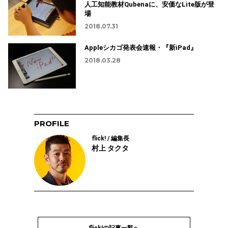
人工知能教材Qubenaに、安価なLite版が登
場
2018.07.31
Appleシカゴ発表会速報・『新iPad』
2018.03.28
PROFILE
flick! / 編集長
村上 タクタ