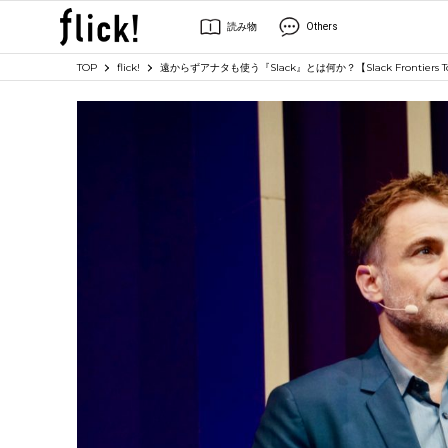
読み物
Others
TOP
flick!
遠からずアナタも使う『Slack』とは何か？【Slack Frontiers T