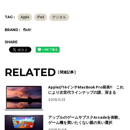
TAG :
Apple
iPad
デジタル
BRAND :
flick!
SHARE
RELATED
[ 関連記事 ]
Appleが16インチMacBook Pro発表!! これ
により次世代ラインナップの謎、深まる
2019.11.13
アップルのゲームサブスクArcadeを体験。
ゲーム機を買いたくない親の良い選択
2019.11.08