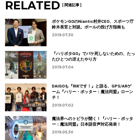
RELATED
[ 関連記事 ]
ポケモンGOのNiantic村井CEO、スポーツ庁
鈴木長官と対談。ボールの投げ方指南も
2019.07.30
『ハリポタGO』でパケ死しないための、たっ
たひとつの冴えたやり方
2019.07.04
DAIGOも『RIKです！』と語る、GPS/ARゲ
ーム『ハリー・ポッター：魔法同盟』ローン
チ！
2019.07.02
魔法界へのトビラが開く！『ハリー・ポッタ
ー：魔法同盟』日本語音声対応発表！
2019.05.30