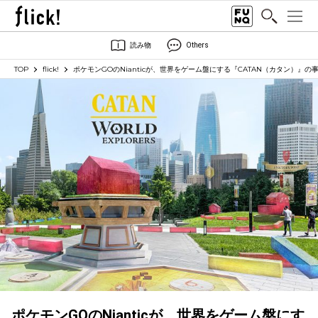
読み物
Others
TOP
flick!
ポケモンGOのNianticが、世界をゲーム盤にする『CATAN（カタン）』の
ポケモンGOのNianticが、世界をゲーム盤にす