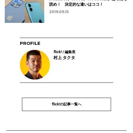
読め！ 決定的な違いはココ！
2019.09.15
PROFILE
flick! / 編集長
村上 タクタ
flick!の記事一覧へ