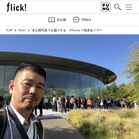
読み物
Others
TOP
flick!
未公開写真でお届けする、iPhone 11発表会ツアー