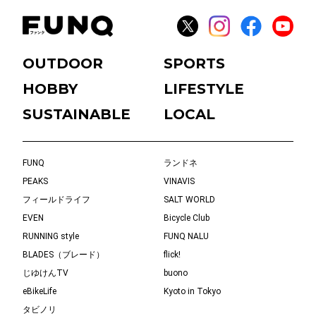
OUTDOOR
SPORTS
HOBBY
LIFESTYLE
SUSTAINABLE
LOCAL
FUNQ
ランドネ
PEAKS
VINAVIS
フィールドライフ
SALT WORLD
EVEN
Bicycle Club
RUNNING style
FUNQ NALU
BLADES（ブレード）
flick!
じゆけんTV
buono
eBikeLife
Kyoto in Tokyo
タビノリ