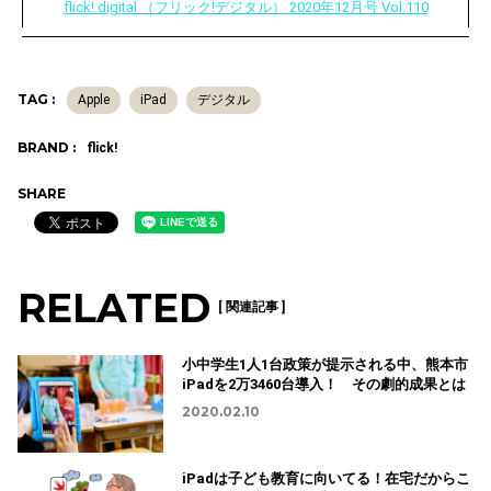
flick! digital （フリック!デジタル） 2020年12月号 Vol.110
TAG :
Apple
iPad
デジタル
BRAND :
flick!
SHARE
RELATED
[ 関連記事 ]
小中学生1人1台政策が提示される中、熊本市
iPadを2万3460台導入！ その劇的成果とは
2020.02.10
iPadは子ども教育に向いてる！在宅だからこ