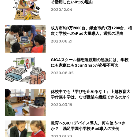
そ活用したい8つの理由
2020.12.04
枚方市約3万2000台、鎌倉市約1万1200台、相
次ぐ学校へのiPad大量導入。選択の理由
2020.08.21
GIGAスクール構想過渡期の勉強には、学校
にも家庭にもScanSnapが必要不可欠
2020.08.05
休校中でも『学びを止めるな！』上越教育大
学付属中学は、なぜ授業を継続できるのか？
2020.03.19
教育へのICTデバイス導入、何を使うべき
か？ 洗足学園小学校iPad導入の実例
2020.01.23