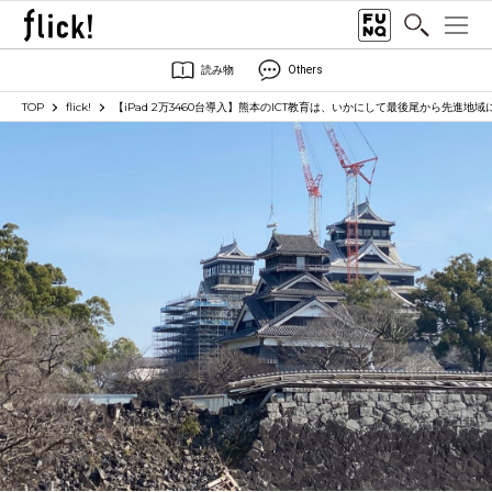
読み物
Others
TOP
flick!
【iPad 2万3460台導入】熊本のICT教育は、いかにして最後尾から先進地