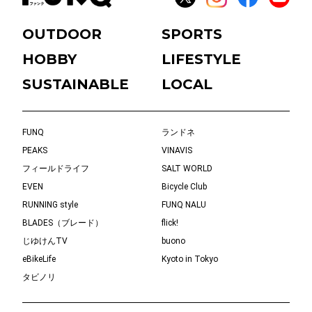
OUTDOOR
SPORTS
HOBBY
LIFESTYLE
SUSTAINABLE
LOCAL
FUNQ
ランドネ
PEAKS
VINAVIS
フィールドライフ
SALT WORLD
EVEN
Bicycle Club
RUNNING style
FUNQ NALU
BLADES（ブレード）
flick!
じゆけんTV
buono
eBikeLife
Kyoto in Tokyo
タビノリ