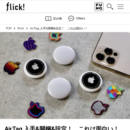
読み物
Others
TOP
flick!
AirTag 入手&開梱&設定！ これは面白い！
AirTag 入手&開梱&設定！ これは面白い！