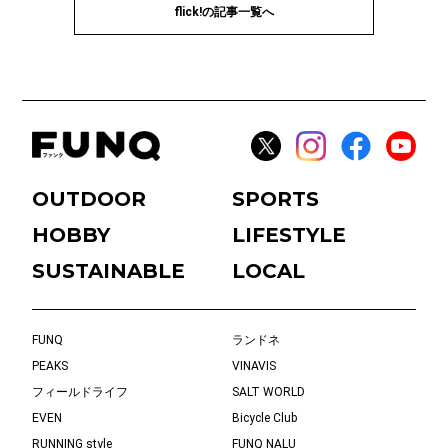
flick!の記事一覧へ
OUTDOOR
SPORTS
HOBBY
LIFESTYLE
SUSTAINABLE
LOCAL
FUNQ
ランドネ
PEAKS
VINAVIS
フィールドライフ
SALT WORLD
EVEN
Bicycle Club
RUNNING style
FUNQ NALU