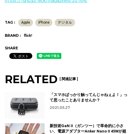
https://funq.jp/flick/magazines/20164/
TAG :
Apple
iPhone
デジタル
BRAND :
flick!
SHARE
RELATED
[ 関連記事 ]
「スマホばっかり触ってんじゃねぇよ！」っ
て思ったことありませんか？
2021.05.27
新技術GaN II（ガンツー）で革命的に小さ
い、電源アダプターAnker Nano II 45Wが超