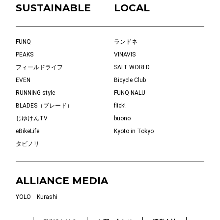
SUSTAINABLE
LOCAL
FUNQ
ランドネ
PEAKS
VINAVIS
フィールドライフ
SALT WORLD
EVEN
Bicycle Club
RUNNING style
FUNQ NALU
BLADES（ブレード）
flick!
じゆけんTV
buono
eBikeLife
Kyoto in Tokyo
タビノリ
ALLIANCE MEDIA
YOLO
Kurashi