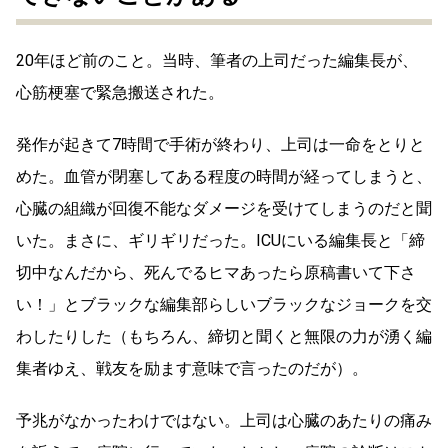
20年ほど前のこと。当時、筆者の上司だった編集長が、
心筋梗塞で緊急搬送された。
発作が起きて7時間で手術が終わり、上司は一命をとりと
めた。血管が閉塞してある程度の時間が経ってしまうと、
心臓の組織が回復不能なダメージを受けてしまうのだと聞
いた。まさに、ギリギリだった。ICUにいる編集長と「締
切中なんだから、死んでるヒマあったら原稿書いて下さ
い！」とブラックな編集部らしいブラックなジョークを交
わしたりした（もちろん、締切と聞くと無限の力が湧く編
集者ゆえ、戦友を励ます意味で言ったのだが）。
予兆がなかったわけではない。上司は心臓のあたりの痛み