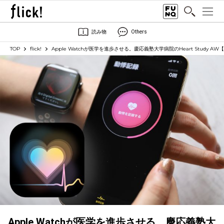
読み物
Others
TOP
flick!
Apple Watchが医学を進歩させる。慶応義塾大学病院のHeart Study A
Apple Watchが医学を進歩させる。慶応義塾大