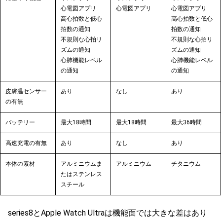
心電図アプリ
心電図アプリ
心電図アプリ
高心拍数と低心
高心拍数と低心
拍数の通知
拍数の通知
不規則な心拍
リ
不規則な心拍
リ
ズム
の通知
ズム
の通知
心肺機能レベル
心肺機能レベル
の通知
の通知
皮膚温センサー
あり
なし
あり
の有無
バッテリー
最大18時間
最大18時間
最大36時間
高速充電の有無
あり
なし
あり
本体の素材
アルミニウムま
アルミニウム
チタニウム
たはステンレス
スチール
series8とApple Watch Ultraは機能面では大きな差はあり