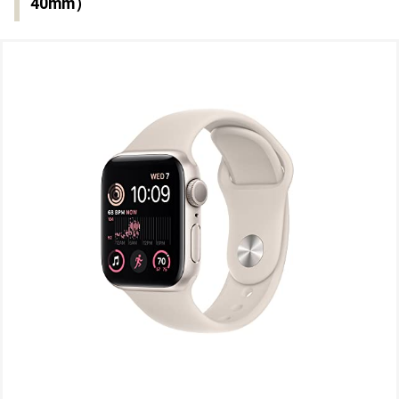
40mm）