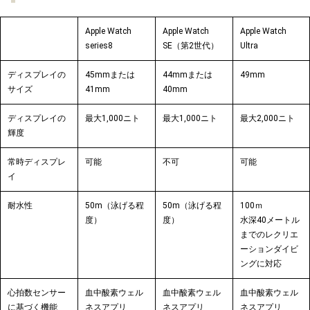
Apple Watch
Apple Watch
Apple Watch
series8
SE（第2世代）
Ultra
ディスプレイの
45mmまたは
44mmまたは
49mm
サイズ
41mm
40mm
ディスプレイの
最大1,000ニト
最大1,000ニト
最大2,000ニト
輝度
常時ディスプレ
可能
不可
可能
イ
耐水性
50m（泳げる程
50m（泳げる程
100ｍ
度）
度）
水深
40メートル
までの
レクリエ
ーション
ダイビ
ング
に
対応
心拍数センサー
血中酸素ウェル
血中酸素ウェル
血中酸素ウェル
に基づく機能
ネスアプリ
ネスアプリ
ネスアプリ