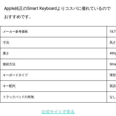
Apple純正のSmart Keyboardよりコスパに優れているので
おすすめです。
メーカー参考価格
18,
寸法
高さ:
重さ
495
接続方法
Sma
キーボードタイプ
薄型
キー配列
英語
トラックパッドの有無
なし
公式サイトで見る