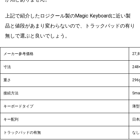
上記で紹介したロジクール製のMagic Keyboardに近い製
品と値段があまり変わらないので、トラックパッドの有り
無しで選ぶと良いでしょう。
メーカー参考価格
27,
寸法
248
重さ
296
接続方法
Sma
キーボードタイプ
薄型
キー配列
日本
トラックパッドの有無
なし