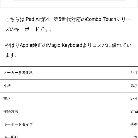
こちらはiPad Air第4、第5世代対応のCombo Touchシリー
ズのキーボードです。
やはりApple純正のMagic Keyboardよりコスパに優れてい
ます。
メーカー参考価格
24,
寸法
高さ:
重さ
574 
接続方法
Sma
キーボードタイプ
薄型
キー配列
日本