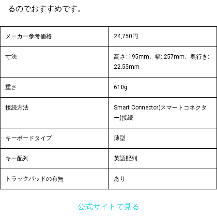
るのでおすすめです。
メーカー参考価格
24,750円
寸法
高さ: 195mm、幅: 257mm、奥行き:
22.55mm
重さ
610g
接続方法
Smart Connector(スマートコネクタ
ー)接続
キーボードタイプ
薄型
キー配列
英語配列
トラックパッドの有無
あり
公式サイトで見る