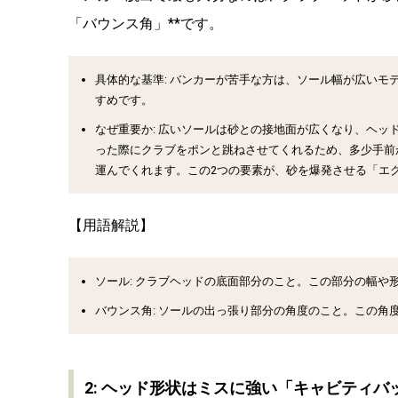
「バウンス角」**です。
具体的な基準:
バンカーが苦手な方は、
ソール幅が広いモ
すめです。
なぜ重要か:
広いソールは砂との接地面が広くなり、ヘッ
った際にクラブをポンと跳ねさせてくれるため、多少手前
運んでくれます。この2つの要素が、砂を爆発させる「エ
【用語解説】
ソール:
クラブヘッドの底面部分のこと。この部分の幅や
バウンス角:
ソールの出っ張り部分の角度のこと。この角
2: ヘッド形状はミスに強い「キャビティバ