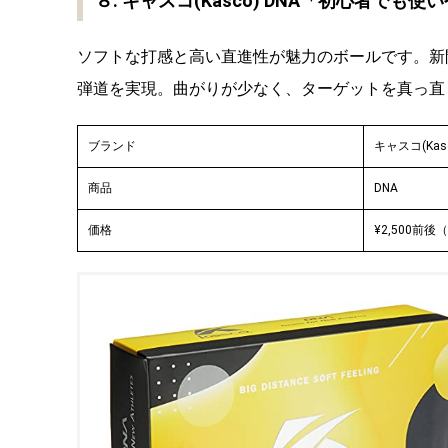
８. キャスコ(Kasco) DNA「初心者で
ソフトな打感と高い直進性が魅力のボールです。新
弾道を実現。曲がりが少なく、ターゲットを真っ直
ブランド
キャスコ(Kasc
商品
DNA
価格
¥2,500前後