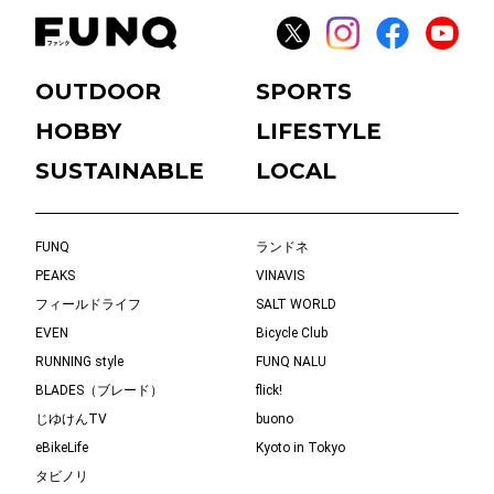
OUTDOOR
SPORTS
HOBBY
LIFESTYLE
SUSTAINABLE
LOCAL
FUNQ
ランドネ
PEAKS
VINAVIS
フィールドライフ
SALT WORLD
EVEN
Bicycle Club
RUNNING style
FUNQ NALU
BLADES（ブレード）
flick!
じゆけんTV
buono
eBikeLife
Kyoto in Tokyo
タビノリ