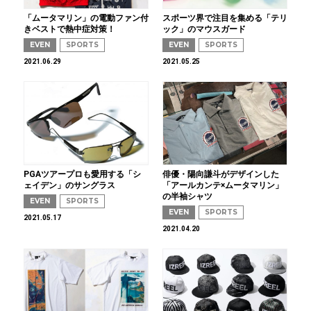
「ムータマリン」の電動ファン付
スポーツ界で注目を集める「テリ
きベストで熱中症対策！
ック」のマウスガード
EVEN
SPORTS
EVEN
SPORTS
2021.06.29
2021.05.25
PGAツアープロも愛用する「シ
俳優・陽向謙斗がデザインした
ェイデン」のサングラス
「アールカンテ×ムータマリン」
の半袖シャツ
EVEN
SPORTS
EVEN
SPORTS
2021.05.17
2021.04.20