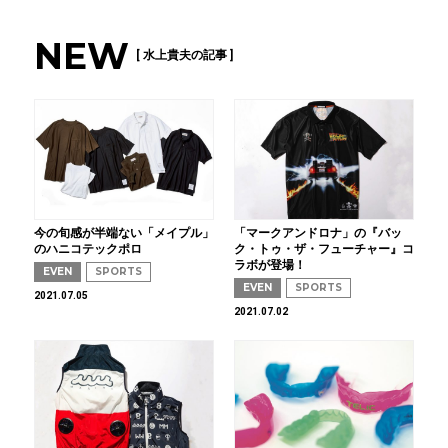
NEW
[ 水上貴夫の記事 ]
今の旬感が半端ない「メイプル」
「マークアンドロナ」の『バッ
のハニコテックポロ
ク・トゥ・ザ・フューチャー』コ
ラボが登場！
EVEN
SPORTS
EVEN
SPORTS
2021.07.05
2021.07.02