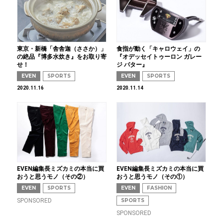
東京・新橋「舎舎迦（ささか）」
食指が動く「キャロウェイ」の
の絶品『博多水炊き』をお取り寄
『オデッセイトゥーロン ガレー
せ！
ジ パター』
EVEN
SPORTS
EVEN
SPORTS
2020.11.16
2020.11.14
EVEN編集長ミズカミの本当に買
EVEN編集長ミズカミの本当に買
おうと思うモノ（その②）
おうと思うモノ（その①）
EVEN
SPORTS
EVEN
FASHION
SPONSORED
SPORTS
SPONSORED