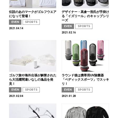
伝説のあのマークがゴルフウエア
デザイナー・高倉一浩氏が手掛け
になって登場！
る「イズリール」のキャップシリ
ーズ
EVEN
SPORTS
EVEN
SPORTS
2021.04.14
2021.02.16
ゴルフ旅や海外出張が解禁された
ラウンド後は携帯用UV除菌器
ら大活躍間違いなしの逸品を発
「ペディックスポーツ」でスッキ
見！
リ！
EVEN
SPORTS
EVEN
SPORTS
2021.02.04
2021.01.28