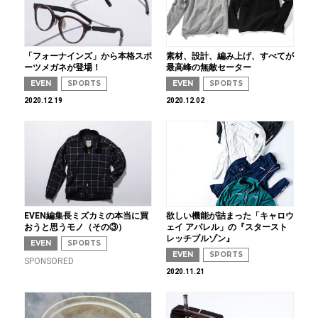
「フォーナインズ」から本格スポ
素材、設計、編み上げ、すべてが
ーツメガネが登場！
最高峰の無敵セーター
EVEN
SPORTS
EVEN
SPORTS
2020.12.19
2020.12.02
EVEN編集長ミズカミの本当に買
欲しい機能が詰まった「キャロウ
おうと思うモノ（その③）
ェイ アパレル」の『スタースト
レッチブルゾン』
EVEN
SPORTS
EVEN
SPORTS
SPONSORED
2020.11.21