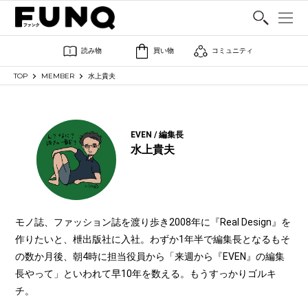
SHARE
読み物
買い物
コミュニティ
TOP
MEMBER
水上貴夫
EVEN / 編集長
水上貴夫
モノ誌、ファッション誌を渡り歩き2008年に『Real Design』を
作りたいと、枻出版社に入社。わずか1年半で編集長となるもそ
の数か月後、朝4時に担当役員から「来週から『EVEN』の編集
長やって」といわれて早10年を数える。もうすっかりゴルキ
チ。