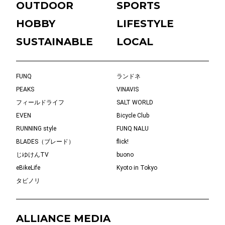
OUTDOOR
SPORTS
HOBBY
LIFESTYLE
SUSTAINABLE
LOCAL
FUNQ
ランドネ
PEAKS
VINAVIS
フィールドライフ
SALT WORLD
EVEN
Bicycle Club
RUNNING style
FUNQ NALU
BLADES（ブレード）
flick!
じゆけんTV
buono
eBikeLife
Kyoto in Tokyo
タビノリ
ALLIANCE MEDIA