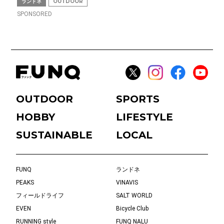
ランドネ
OUTDOOR
SPONSORED
OUTDOOR
SPORTS
HOBBY
LIFESTYLE
SUSTAINABLE
LOCAL
FUNQ
ランドネ
PEAKS
VINAVIS
フィールドライフ
SALT WORLD
EVEN
Bicycle Club
RUNNING style
FUNQ NALU