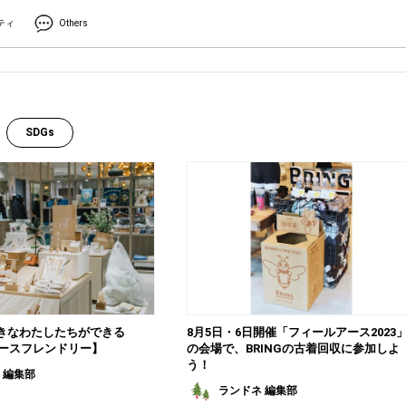
ティ
Others
SDGs
きなわたしたちができる
8月5日・6日開催「フィールアース2023
 アースフレンドリー】
の会場で、BRINGの古着回収に参加しよ
う！
 編集部
ランドネ 編集部