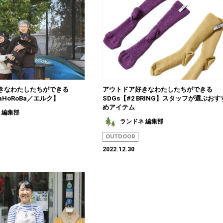
きなわたしたちができる
アウトドア好きなわたしたちができる
MaHoRoBa／エルク】
SDGs【#2 BRING】スタッフが選ぶおす
めアイテム
 編集部
ランドネ 編集部
OUTDOOR
2022.12.30