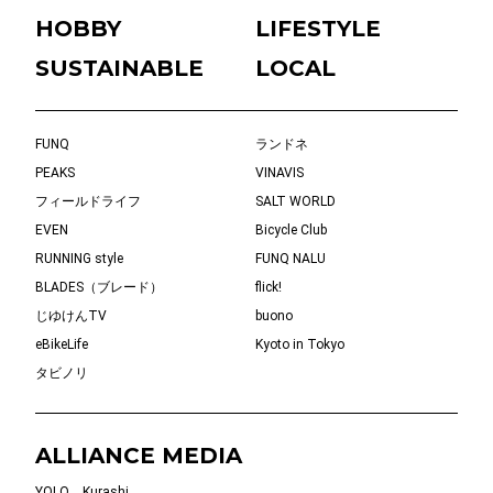
HOBBY
LIFESTYLE
SUSTAINABLE
LOCAL
FUNQ
ランドネ
PEAKS
VINAVIS
フィールドライフ
SALT WORLD
EVEN
Bicycle Club
RUNNING style
FUNQ NALU
BLADES（ブレード）
flick!
じゆけんTV
buono
eBikeLife
Kyoto in Tokyo
タビノリ
ALLIANCE MEDIA
YOLO
Kurashi