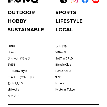
OUTDOOR
SPORTS
HOBBY
LIFESTYLE
SUSTAINABLE
LOCAL
FUNQ
ランドネ
PEAKS
VINAVIS
フィールドライフ
SALT WORLD
EVEN
Bicycle Club
RUNNING style
FUNQ NALU
BLADES（ブレード）
flick!
じゆけんTV
buono
eBikeLife
Kyoto in Tokyo
タビノリ