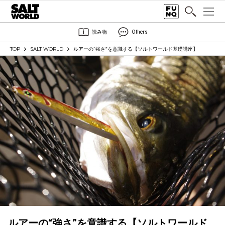
読み物
Others
TOP
SALT WORLD
ルアーの“強さ”を意識する【ソルトワールド基礎講座】
ルアーの“強さ”を意識する【ソルトワールド