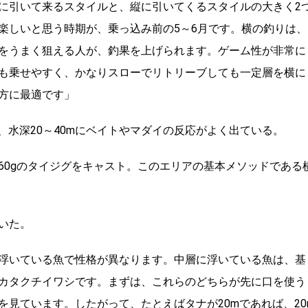
に引いて来るスタイルと、縦に引いてくるスタイルの大きく2
楽しいと思う時期が、乗っ込み前の5～6月です。横の釣りは、
をうまく狙える人が、釣果を上げられます。ゲーム性が非常に
も乗せやすく、かなりスローでリトリーブしても一定層を横に
方に最適です」
、水深20～40mにベイトやマダイの反応がよく出ている。
60gのタイジグをキャスト。このエリアの基本メソッドである
いた。
浮いている魚で性格が異なります。中層に浮いている魚は、基
カタクチイワシです。まずは、これらのどちらが先に口を使う
見ています。したがって、たとえばタナが20mであれば、20