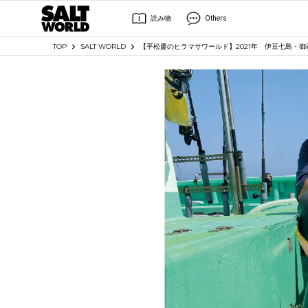
読み物
Others
TOP
SALT WORLD
【平松慶のヒラマサワールド】2021年 伊豆七島・