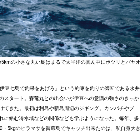
直径5kmの小さな丸い島はまるで太平洋の真ん中にポツリとパヤ
「伊豆七島で釣果をあげろ」という約束を釣りの師匠である永井
のスタート。森竜丸との出会いが伊豆への意識の強さのきっか
けてきた。最初は利島や新島周辺のジギング。カンパチやブ
れに絡む冷水域などの関係なども学ぶようになった。毎年、多
0・5kgのヒラマサを御蔵島でキャッチ出来たのは、私自身大