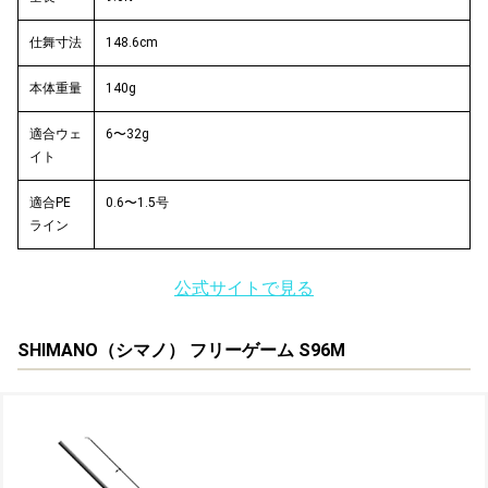
仕舞寸法
148.6cm
本体重量
140g
適合ウェ
6〜32g
イト
適合PE
0.6〜1.5号
ライン
公式サイトで見る
SHIMANO（シマノ） フリーゲーム S96M