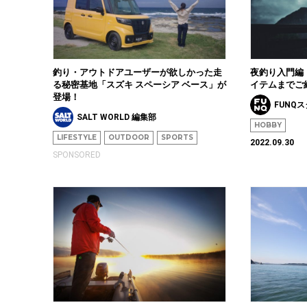
釣り・アウトドアユーザーが欲しかった走
夜釣り入門編
る秘密基地「スズキ スペーシア ベース」が
イテムまでご
登場！
FUNQ
SALT WORLD 編集部
HOBBY
LIFESTYLE
OUTDOOR
SPORTS
2022.09.30
SPONSORED