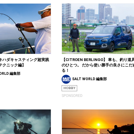
キハダキャスティング超実践
【CITROEN BERLINGO】 車も、釣り道
テクニック編】
のひとつ。 だから使い勝手の良さにこだ
る！
WORLD 編集部
SALT WORLD 編集部
HOBBY
SPONSORED