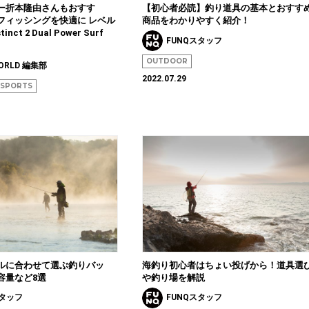
ー折本隆由さんもおすす
【初心者必読】釣り道具の基本とおすす
フィッシングを快適に レベル
商品をわかりやすく紹介！
ct 2 Dual Power Surf
FUNQスタッフ
OUTDOOR
WORLD 編集部
2022.07.29
SPORTS
ルに合わせて選ぶ釣りバッ
海釣り初心者はちょい投げから！道具選
容量など8選
や釣り場を解説
スタッフ
FUNQスタッフ