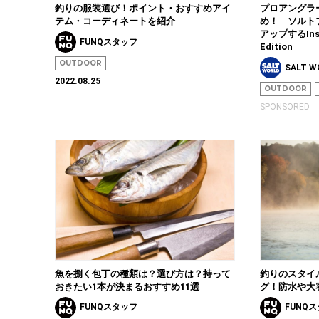
釣りの服装選び！ポイント・おすすめアイ
プロアングラ
テム・コーディネートを紹介
め！ ソルト
アップするInstin
FUNQスタッフ
Edition
OUTDOOR
SALT 
2022.08.25
OUTDOOR
SPONSORED
魚を捌く包丁の種類は？選び方は？持って
釣りのスタイ
おきたい1本が決まるおすすめ11選
グ！防水や大
FUNQスタッフ
FUNQ