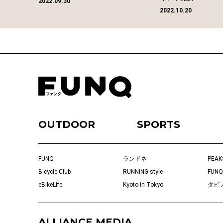
2022.09.30
2022.10.20
OUTDOOR
SPORTS
FUNQ
ランドネ
PEAK
Bicycle Club
RUNNING style
FUNQ
eBikeLife
Kyoto in Tokyo
タビ
ALLIANCE MEDIA