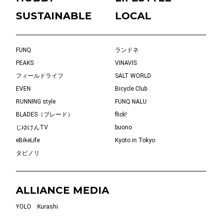
SUSTAINABLE
LOCAL
FUNQ
ランドネ
PEAKS
VINAVIS
フィールドライフ
SALT WORLD
EVEN
Bicycle Club
RUNNING style
FUNQ NALU
BLADES（ブレード）
flick!
じゆけんTV
buono
eBikeLife
Kyoto in Tokyo
タビノリ
ALLIANCE MEDIA
YOLO
Kurashi