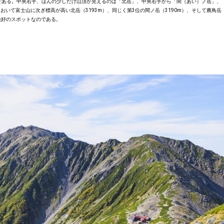
のである。中央右手、ほんの少しだけ山頂が見えるのは「北岳」、中央右手から「間（あい）ノ岳」、
いて富士山に次ぎ標高が高い北岳（3193m）、同じく第3位の間ノ岳（3190m）、そして農鳥岳
絶好のスポットなのである。