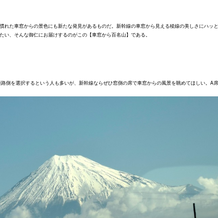
慣れた車窓からの景色にも新たな発見があるものだ。新幹線の車窓から見える稜線の美しさにハッ
たい、そんな御仁にお届けするのがこの【車窓から百名山】である。
通路側を選択するという人も多いが、新幹線ならぜひ窓側の席で車窓からの風景を眺めてほしい。A