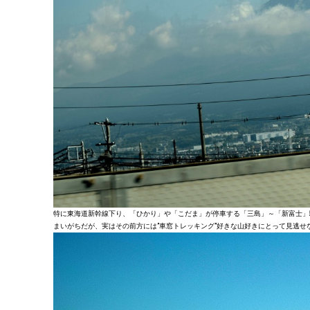
特に東海道新幹線下り、「ひかり」や「こだま」が停車する「三島」～「新富士」
まいがちだが、実はその前方には”車窓トレッキング”好きな山好きにとって見逃せ