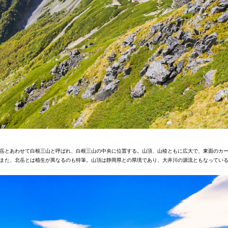
農鳥岳とあわせて白根三山と呼ばれ、白根三山の中央に位置する。山頂、山稜ともに広大で、東面のカ
また、北岳とは植生が異なるのも特筆。山頂は静岡県との県境であり、大井川の源流ともなってい