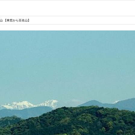
山 【車窓から百名山】