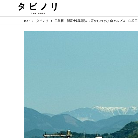
TOP
タビノリ
三島駅～新富士駅駅間のE席からのぞむ 南アルプス、白根三