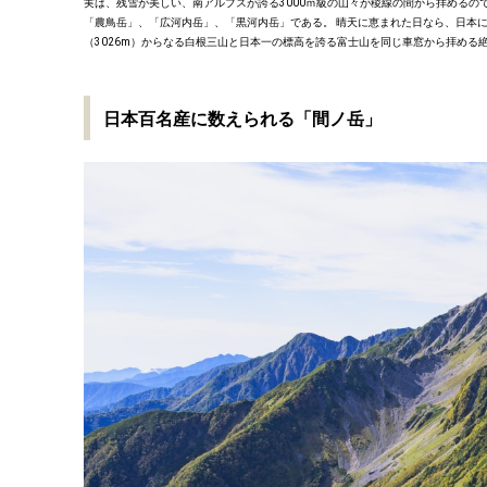
実は、残雪が美しい、南アルプスが誇る3000ｍ級の山々が稜線の間から拝める
「農鳥岳」、「広河内岳」、「黒河内岳」である。 晴天に恵まれた日なら、日本にお
（3026m）からなる白根三山と日本一の標高を誇る富士山を同じ車窓から拝める
日本百名産に数えられる「間ノ
岳」