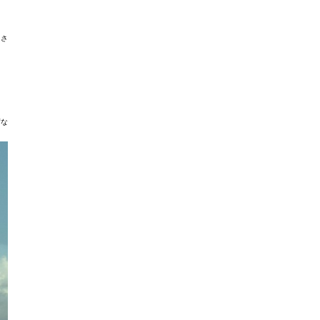
とさ
席な