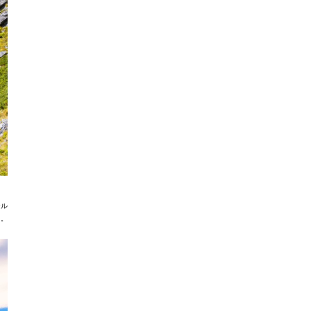
ール
る。