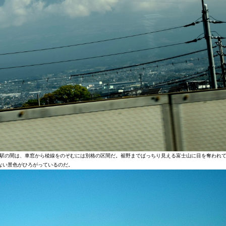
駅の間は、車窓から稜線をのぞむには別格の区間だ。裾野までばっちり見える富士山に目を奪われ
ない景色がひろがっているのだ。