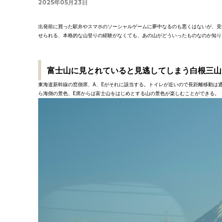
2025年05月23日
出発前に買った駅弁やスマホのソーシャルゲームに夢中なるのも悪くはないが、見
せられる、本格的な山登りの経験がなくても、あの山がどういったものなのか知り
富士山に見とれていると見逃してしまう白根三山
東海道新幹線の窓側席、A、Eがそれに該当する。トイレが近いので長距離移動は
ら海側の景色、E席からは富士山をはじめとする山の景色が楽しむことができる。