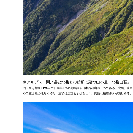
南アルプス、間ノ岳と北岳との鞍部に建つ山小屋「北岳山荘」
間ノ岳は標高3190ｍで日本第3位の高峰誇る日本百名山の一つである。北岳、
や二重山稜の地形を持ち、主稜は展望もすばらしく、爽快な稜線歩きが楽しめる。