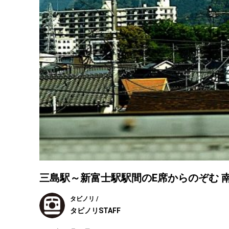
三島駅～新富士駅駅間のE席からのぞむ 
タビノリ /
タビノリSTAFF