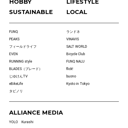
HOBBY
LIFESTYLE
SUSTAINABLE
LOCAL
FUNQ
ランドネ
PEAKS
VINAVIS
フィールドライフ
SALT WORLD
EVEN
Bicycle Club
RUNNING style
FUNQ NALU
BLADES（ブレード）
flick!
じゆけんTV
buono
eBikeLife
Kyoto in Tokyo
タビノリ
ALLIANCE MEDIA
YOLO
Kurashi