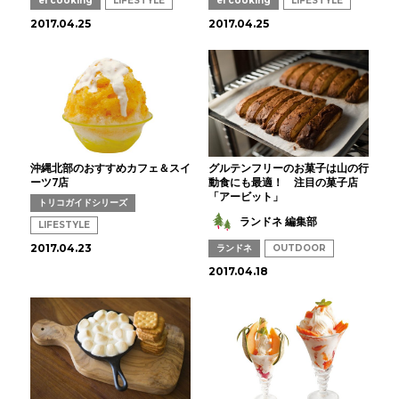
ei cooking
LIFESTYLE
ei cooking
LIFESTYLE
2017.04.25
2017.04.25
沖縄北部のおすすめカフェ＆スイ
グルテンフリーのお菓子は山の行
ーツ7店
動食にも最適！ 注目の菓子店
「アービット」
トリコガイドシリーズ
ランドネ 編集部
LIFESTYLE
2017.04.23
ランドネ
OUTDOOR
2017.04.18