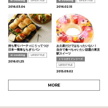
ei cooking
LIFESTYLE
ei cooking
LIFESTYLE
2016.03.04
2016.02.15
持ち寄りパーティにうってつけ
お土産だけではもったいない！
日本一簡単なちぎりパン
自分で食べちゃいたい話題の東京
駅スイーツ
ei cooking
LIFESTYLE
トリコガイドシリーズ
2016.01.25
LIFESTYLE
2015.09.02
MORE