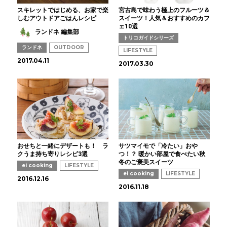
スキレットではじめる、お家で楽
宮古島で味わう極上のフルーツ＆
しむアウトドアごはんレシピ
スイーツ！人気＆おすすめのカフ
ェ10選
ランドネ 編集部
トリコガイドシリーズ
ランドネ
OUTDOOR
LIFESTYLE
2017.04.11
2017.03.30
おせちと一緒にデザートも！ ラ
サツマイモで「冷たい」おや
クうま持ち寄りレシピ3選
つ！？ 暖かい部屋で食べたい秋
冬のご褒美スイーツ
ei cooking
LIFESTYLE
ei cooking
LIFESTYLE
2016.12.16
2016.11.18