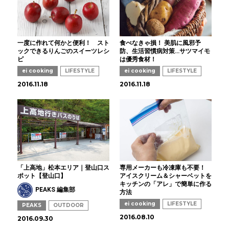
一度に作れて何かと便利！ スト
食べなきゃ損！ 美肌に風邪予
ックできるりんごのスイーツレシ
防、生活習慣病対策…サツマイモ
ピ
は優秀食材！
ei cooking
LIFESTYLE
ei cooking
LIFESTYLE
2016.11.18
2016.11.18
「上高地」松本エリア｜登山口ス
専用メーカーも冷凍庫も不要！
ポット【登山口】
アイスクリーム＆シャーベットを
キッチンの「アレ」で簡単に作る
PEAKS 編集部
方法
ei cooking
LIFESTYLE
PEAKS
OUTDOOR
2016.08.10
2016.09.30