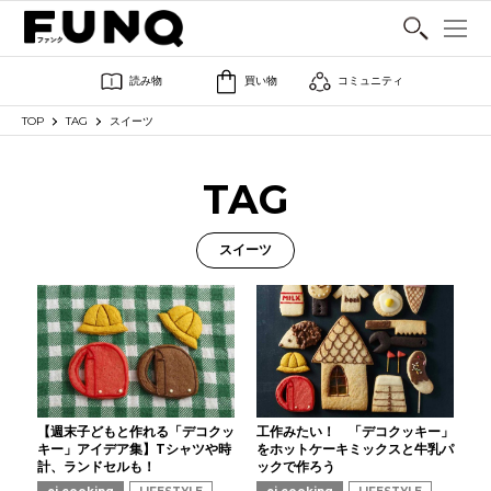
SHARE
読み物
買い物
コミュニティ
TOP
TAG
スイーツ
TAG
スイーツ
【週末子どもと作れる「デコクッ
工作みたい！ 「デコクッキー」
キー」アイデア集】Tシャツや時
をホットケーキミックスと牛乳パ
計、ランドセルも！
ックで作ろう