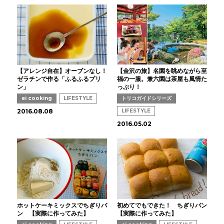
【アレンジ自在】オーブンなし！
【金沢の旅】名園を眺めながら至
ゼラチンで作る「ふるふるプリ
福の一服。兼六園は茶屋も風情た
ン」
っぷり！
ei cooking
LIFESTYLE
トリコガイドシリーズ
2016.08.08
LIFESTYLE
2016.05.02
ホットケーキミックスでちぎりパ
初めてでもできた！ ちぎりパン
ン 【実際に作ってみた】
【実際に作ってみた】