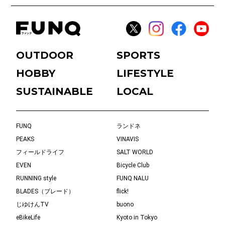
OUTDOOR
SPORTS
HOBBY
LIFESTYLE
SUSTAINABLE
LOCAL
FUNQ
ランドネ
PEAKS
VINAVIS
フィールドライフ
SALT WORLD
EVEN
Bicycle Club
RUNNING style
FUNQ NALU
BLADES（ブレード）
flick!
じゆけんTV
buono
eBikeLife
Kyoto in Tokyo