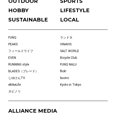
OUTDOOR
SPORTS
HOBBY
LIFESTYLE
SUSTAINABLE
LOCAL
FUNQ
ランドネ
PEAKS
VINAVIS
フィールドライフ
SALT WORLD
EVEN
Bicycle Club
RUNNING style
FUNQ NALU
BLADES（ブレード）
flick!
じゆけんTV
buono
eBikeLife
Kyoto in Tokyo
タビノリ
ALLIANCE MEDIA