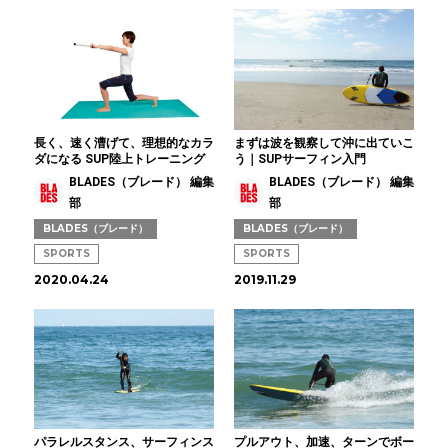
長く、速く漕げて、理想的なカラ
まずは波を観察して沖に出ていこ
ダになる SUP陸上トレーニング
う｜SUPサーフィン入門
BLADES（ブレード） 編集
BLADES（ブレード） 編集
部
部
BLADES（ブレード）
BLADES（ブレード）
SPORTS
SPORTS
2020.04.24
2019.11.29
パラレルスタンス、サーフィンス
プルアウト、加速、ターンでボー