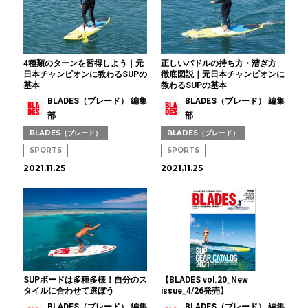
4種類のターンを習得しよう｜元
正しいパドルの持ち方・漕ぎ方
日本チャンピオンに教わるSUPの
徹底図説｜元日本チャンピオンに
基本
教わるSUPの基本
BLADES（ブレード） 編集
BLADES（ブレード） 編集
部
部
BLADES（ブレード）
BLADES（ブレード）
SPORTS
SPORTS
2021.11.25
2021.11.25
SUPボードは多種多様！自分のス
【BLADES vol.20_New
タイルに合わせて選ぼう
issue_4/26発売】
BLADES（ブレード） 編集
BLADES（ブレード） 編集