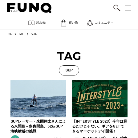
SHARE
読み物
買い物
コミュニティ
TOP
TAG
SUP
TAG
SUP
SUPレーサー・来間翔太さんによ
【INTERSTYLE 2023】今年は見
る来間島～多良間島、52㎞SUP
るだけじゃない。ギアをGETで
海峡横断の挑戦
きるマーケットデイ開催！