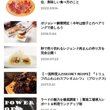
位、美味しい食べ方のこと
2022.09.14
ボジョレー解禁間近！今年は餃子とのペアリ
ングで楽しもう
2016.11.04
秒で売り切れるレジェンド肉まんの作り方を
完全公開！
2020.07.22
【 一流料理人のSECRET RECIPE】『トリュ
フのふわふわスフレオムレツ』（ブロックス)
2017.11.01
ラードの魅力を徹底調査！｜製造工場潜入レ
ポート＆料理ランクアップ術