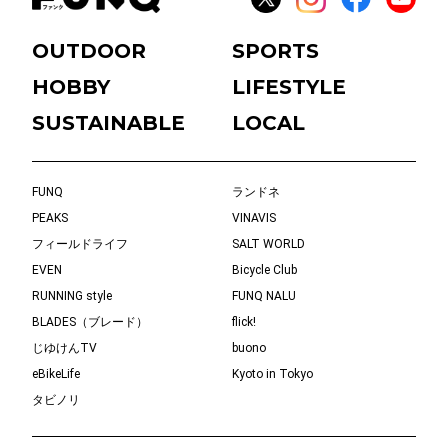
OUTDOOR
SPORTS
HOBBY
LIFESTYLE
SUSTAINABLE
LOCAL
FUNQ
ランドネ
PEAKS
VINAVIS
フィールドライフ
SALT WORLD
EVEN
Bicycle Club
RUNNING style
FUNQ NALU
BLADES（ブレード）
flick!
じゆけんTV
buono
eBikeLife
Kyoto in Tokyo
タビノリ