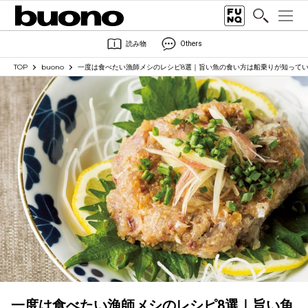
読み物
Others
TOP
buono
一度は食べたい漁師メシのレシピ8選｜旨い魚の食い方は船乗りが知って
一度は食べたい漁師メシのレシピ8選｜旨い魚