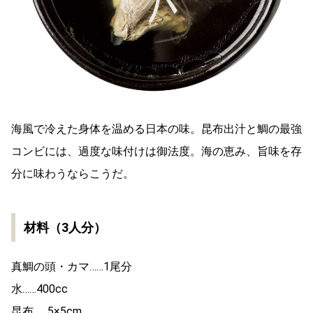
海風で冷えた身体を温める日本の味。昆布出汁と鯛の最強
コンビには、過度な味付けは御法度。海の恵み、旨味を存
分に味わうならこうだ。
材料（3人分）
真鯛の頭・カマ……1尾分
水……400cc
昆布……5×5cm