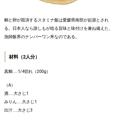
鯛と卵が競演するスタミナ飯は愛媛県南部が起源とされ
る。日本人なら誰しもが唸る旨味と味付けを兼ね備えた、
漁師飯界のナンバーワン丼なのである。
材料（2人分）
真鯛……1/4切れ（200g）
（A）
酒……大さじ1
みりん……大さじ1
出汁……大さじ3