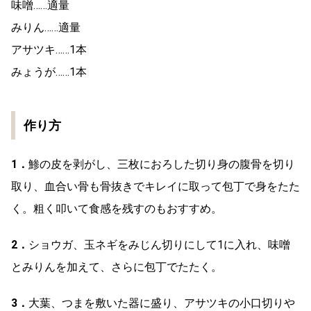
味噌……適量
みりん……適量
アサツキ……1本
みょうが……1本
作り方
1．
鯵の皮を剥がし、三枚におろした切り身の腹骨を切り
取り、血合い骨も骨抜きでキレイに取って包丁で身をたた
く。粗く叩いて食感を残すのもおすすめ。
2．
ショウガ、玉ネギをみじん切りにして1に入れ、味噌
とみりんを加えて、さらに包丁でたたく。
3．
大葉、つまを敷いた器に盛り、アサツキの小口切りや