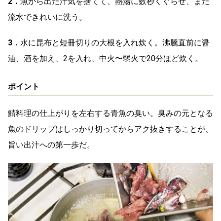
2．
魚から出た汁気を捨てて、熱湯に数秒くぐらせ、また
流水できれいに洗う。
3．
水に昆布と短冊切りの大根を入れ炊く。沸騰直前に醤
油、酒を加え、2を入れ、中火〜弱火で20分ほど炊く。
ポイント
鯖料理の仕上がりを左右する青魚の臭い。臭みの元となる
魚のドリップはしっかり切ってからアク抜きすることが、
旨い出汁への第一歩だ。