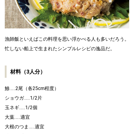
漁師飯といえばこの料理を思い浮かべる人も多いだろう。
忙しない船上で生まれたシンプルレシピの逸品だ。
材料（3人分）
鯵……2尾（各25cm程度）
ショウガ……1/2片
玉ネギ……1/2個
大葉……適宜
大根のつま……適宜