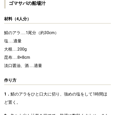
ゴマサバの船場汁
材料（4人分）
鯖のアラ……1尾分（約30cm）
塩……適量
大根……200g
昆布……8×8cm
淡口醤油、酒……適量
作り方
1．
鯖のアラをひと口大に切り、強めの塩をして1時間ほ
ど置く。