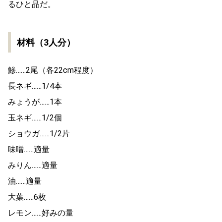
るひと品だ。
材料（3人分）
鯵……2尾（各22cm程度）
長ネギ……1/4本
みょうが……1本
玉ネギ……1/2個
ショウガ……1/2片
味噌……適量
みりん……適量
油……適量
大葉……6枚
レモン……好みの量