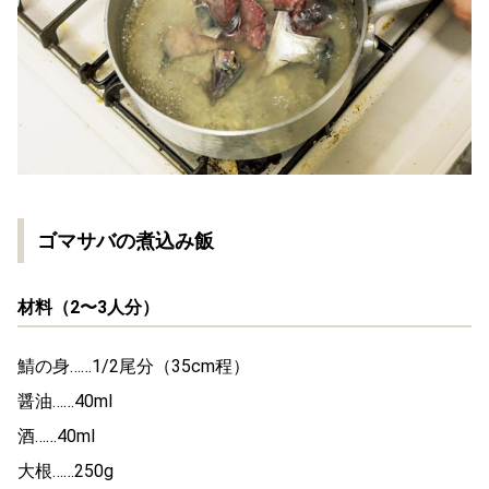
ゴマサバの煮込み飯
材料（2〜3人分）
鯖の身……1/2尾分（35cm程）
醤油……40ml
酒……40ml
大根……250g