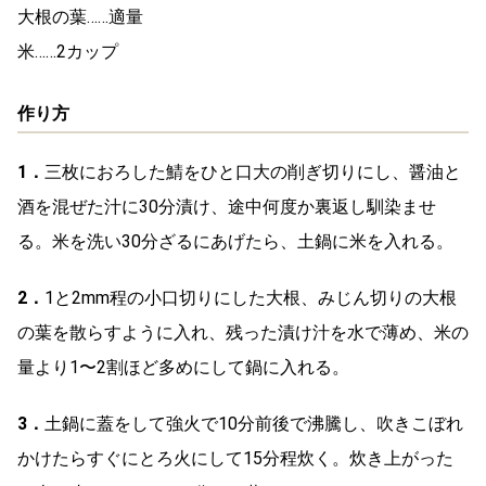
大根の葉……適量
米……2カップ
作り方
1．
三枚におろした鯖をひと口大の削ぎ切りにし、醤油と
酒を混ぜた汁に30分漬け、途中何度か裏返し馴染ませ
る。米を洗い30分ざるにあげたら、土鍋に米を入れる。
2．
1と2mm程の小口切りにした大根、みじん切りの大根
の葉を散らすように入れ、残った漬け汁を水で薄め、米の
量より1〜2割ほど多めにして鍋に入れる。
3．
土鍋に蓋をして強火で10分前後で沸騰し、吹きこぼれ
かけたらすぐにとろ火にして15分程炊く。炊き上がった