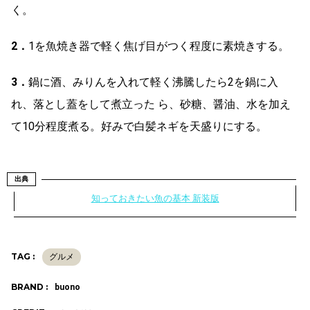
く。
2．
1を魚焼き器で軽く焦げ目がつく程度に素焼きする。
3．
鍋に酒、みりんを入れて軽く沸騰したら2を鍋に入
れ、落とし蓋をして煮立った ら、砂糖、醤油、水を加え
て10分程度煮る。好みで白髪ネギを天盛りにする。
出典
知っておきたい魚の基本 新装版
TAG :
グルメ
BRAND :
buono