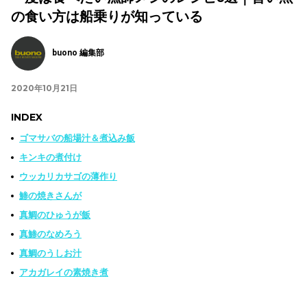
の食い方は船乗りが知っている
buono 編集部
2020年10月21日
INDEX
ゴマサバの船場汁＆煮込み飯
キンキの煮付け
ウッカリカサゴの薄作り
鯵の焼きさんが
真鯛のひゅうが飯
真鯵のなめろう
真鯛のうしお汁
アカガレイの素焼き煮