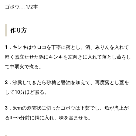
ゴボウ……1/2本
作り方
1．
キンキはウロコを丁寧に落とし、酒、みりんを入れて
軽く煮立たせた鍋にキンキを左向きに入れて落とし蓋をし
て中弱火で煮る。
2．
沸騰してきたら砂糖と醤油を加えて、再度落とし蓋を
して10分ほど煮る。
3．
5cmの割箸状に切ったゴボウは下茹でし、魚が煮上が
る3〜5分前に鍋に入れ、味を含ませる。