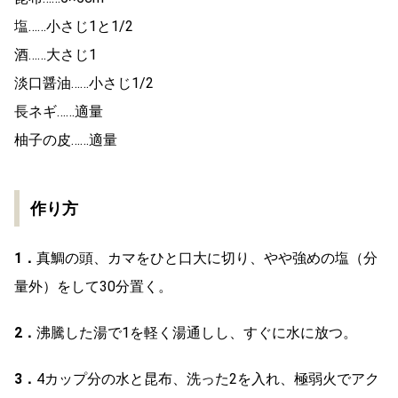
塩……小さじ1と1/2
酒……大さじ1
淡口醤油……小さじ1/2
長ネギ……適量
柚子の皮……適量
作り方
1．
真鯛の頭、カマをひと口大に切り、やや強めの塩（分
量外）をして30分置く。
2．
沸騰した湯で1を軽く湯通しし、すぐに水に放つ。
3．
4カップ分の水と昆布、洗った2を入れ、極弱火でアク