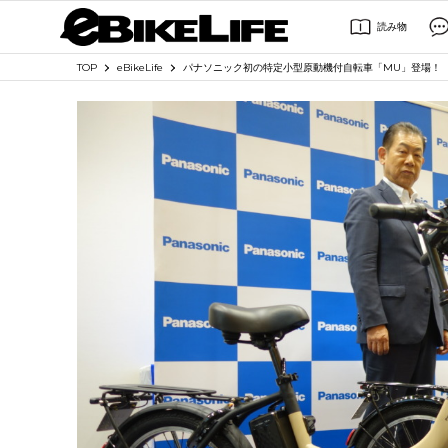
読み物
TOP
eBikeLife
パナソニック初の特定小型原動機付自転車「MU」登場！