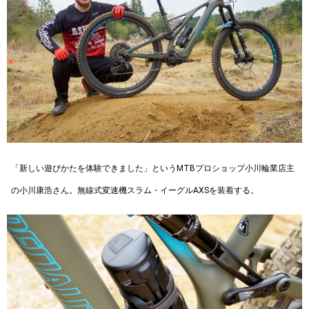
「新しい遊びかたを体験できました」というMTBプロショップ小川輪業店主
の小川康浩さん。無線式変速機スラム・イーグルAXSを装着する。