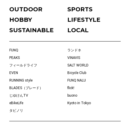
OUTDOOR
SPORTS
HOBBY
LIFESTYLE
SUSTAINABLE
LOCAL
FUNQ
ランドネ
PEAKS
VINAVIS
フィールドライフ
SALT WORLD
EVEN
Bicycle Club
RUNNING style
FUNQ NALU
BLADES（ブレード）
flick!
じゆけんTV
buono
eBikeLife
Kyoto in Tokyo
タビノリ