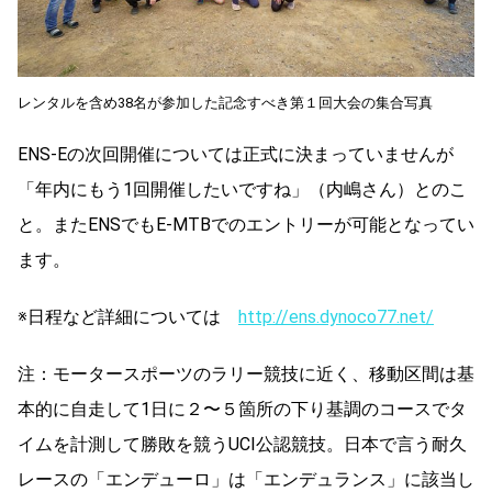
レンタルを含め38名が参加した記念すべき第１回大会の集合写真
ENS-Eの次回開催については正式に決まっていませんが
「年内にもう1回開催したいですね」（内嶋さん）とのこ
と。またENSでもE-MTBでのエントリーが可能となってい
ます。
※日程など詳細については
http://ens.dynoco77.net/
注：モータースポーツのラリー競技に近く、移動区間は基
本的に自走して1日に２〜５箇所の下り基調のコースでタ
イムを計測して勝敗を競うUCI公認競技。日本で言う耐久
レースの「エンデューロ」は「エンデュランス」に該当し