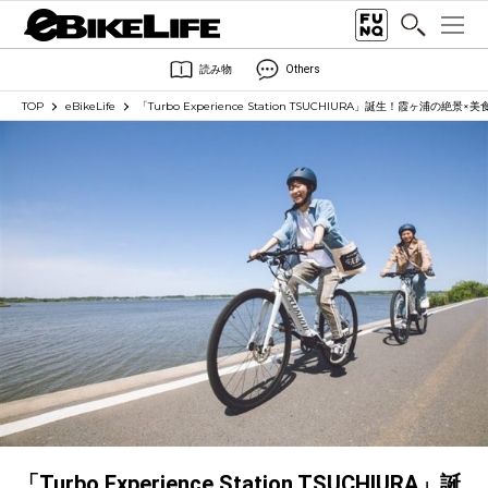
読み物
Others
TOP
eBikeLife
「Turbo Experience Station TSUCHIURA」誕生！霞ヶ浦の絶景×美
「Turbo Experience Station TSUCHIURA」誕