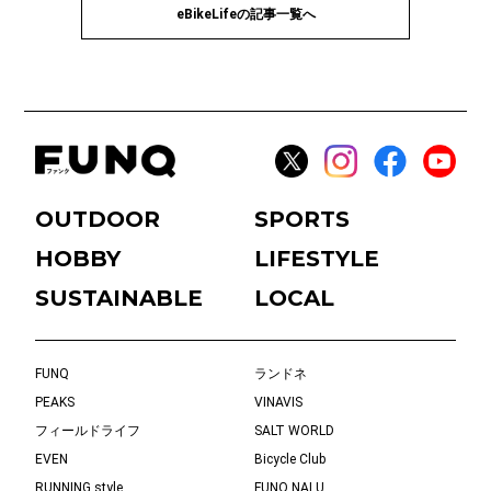
eBikeLifeの記事一覧へ
OUTDOOR
SPORTS
HOBBY
LIFESTYLE
SUSTAINABLE
LOCAL
FUNQ
ランドネ
PEAKS
VINAVIS
フィールドライフ
SALT WORLD
EVEN
Bicycle Club
RUNNING style
FUNQ NALU