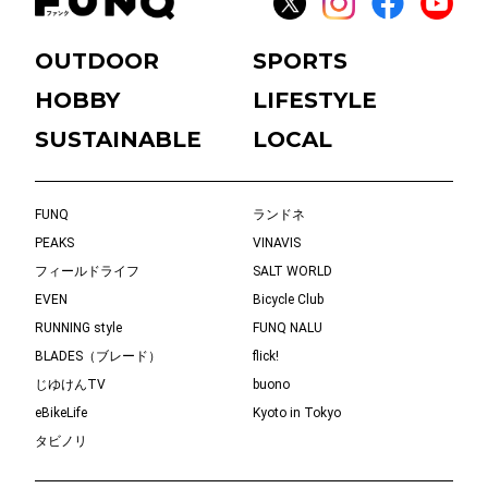
OUTDOOR
SPORTS
HOBBY
LIFESTYLE
SUSTAINABLE
LOCAL
FUNQ
ランドネ
PEAKS
VINAVIS
フィールドライフ
SALT WORLD
EVEN
Bicycle Club
RUNNING style
FUNQ NALU
BLADES（ブレード）
flick!
じゆけんTV
buono
eBikeLife
Kyoto in Tokyo
タビノリ