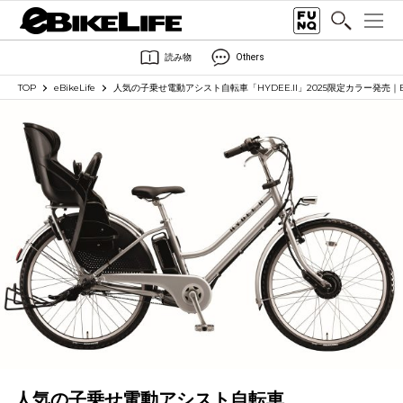
読み物
Others
TOP
eBikeLife
人気の子乗せ電動アシスト自転車「HYDEE.II」2025限定カラー発売｜BR
人気の子乗せ電動アシスト自転車